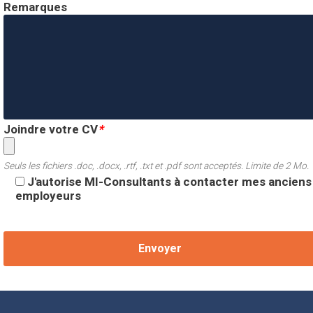
Remarques
Joindre votre CV
*
Seuls les fichiers .doc, .docx, .rtf, .txt et .pdf sont acceptés. Limite de 2 Mo.
J'autorise MI-Consultants à contacter mes anciens
employeurs